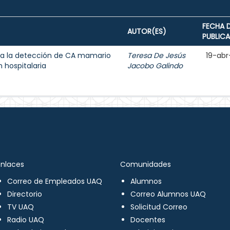
FECHA 
AUTOR(ES)
PUBLIC
a la detección de CA mamario
Teresa De Jesús
19-abr
 hospitalaria
Jacobo Galindo
Enlaces
Comunidades
Correo de Empleados UAQ
Alumnos
Directorio
Correo Alumnos UAQ
TV UAQ
Solicitud Correo
Radio UAQ
Docentes