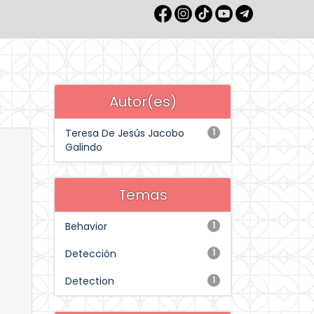
Autor(es)
Teresa De Jesús Jacobo
1
Galindo
Temas
Behavior
1
Detección
1
Detection
1