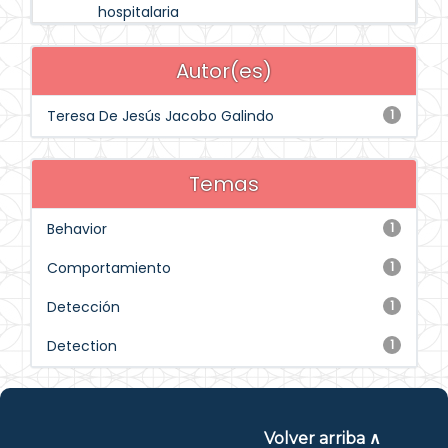
hospitalaria
Autor(es)
Teresa De Jesús Jacobo Galindo
1
Temas
Behavior
1
Comportamiento
1
Detección
1
Detection
1
Volver arriba ∧