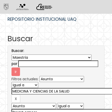
Skip
REPOSITORIO INSTITUCIONAL UAQ
navigation
Buscar
Buscar:
por
Filtros actuales: