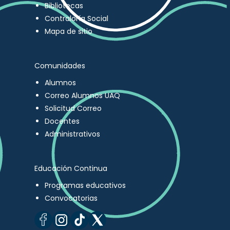
Bibliotecas
Contraloría Social
Mapa de sitio
Comunidades
Alumnos
Correo Alumnos UAQ
Solicitud Correo
Docentes
Administrativos
Educación Continua
Programas educativos
Convocatorias