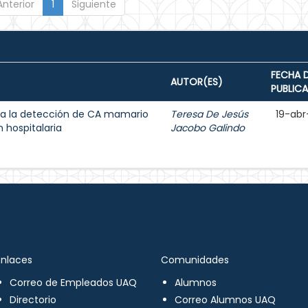
Anterior
1
Siguiente
FECHA 
AUTOR(ES)
PUBLIC
a la detección de CA mamario
Teresa De Jesús
19-abr
 hospitalaria
Jacobo Galindo
Enlaces
Comunidades
Correo de Empleados UAQ
Alumnos
Directorio
Correo Alumnos UAQ