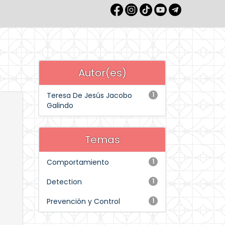
Autor(es)
Teresa De Jesús Jacobo
1
Galindo
Temas
Comportamiento
1
Detection
1
Prevención y Control
1