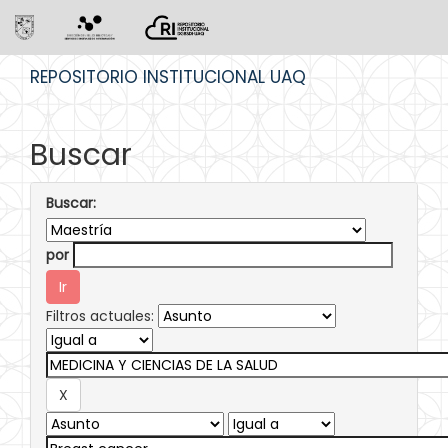
Skip
REPOSITORIO INSTITUCIONAL UAQ
navigation
Buscar
Buscar:
por
Filtros actuales: