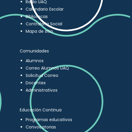
Radio UAQ
Calendario Escolar
Bibliotecas
Contraloría Social
Mapa de sitio
Comunidades
Alumnos
Correo Alumnos UAQ
Solicitud Correo
Docentes
Administrativos
Educación Continua
Programas educativos
Convocatorias