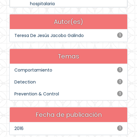
hospitalaria
Autor(es)
Teresa De Jesús Jacobo Galindo
1
Temas
Comportamiento
1
Detection
1
Prevention & Control
1
Fecha de publicación
2016
1