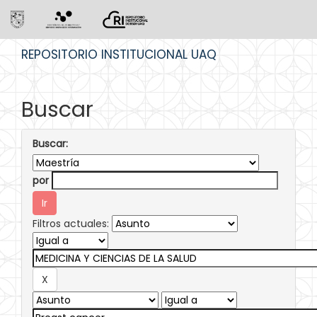
Skip
REPOSITORIO INSTITUCIONAL UAQ
navigation
Buscar
Buscar:
por
Filtros actuales: