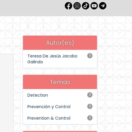
Autor(es)
Teresa De Jesús Jacobo
1
Galindo
Temas
Detection
1
Prevención y Control
1
Prevention & Control
1