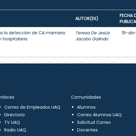
FECHA 
AUTOR(ES)
PUBLIC
a la detección de CA mamario
Teresa De Jesús
19-abr
 hospitalaria
Jacobo Galindo
Enlaces
Comunidades
Correo de Empleados UAQ
Alumnos
Directorio
Correo Alumnos UAQ
TV UAQ
Solicitud Correo
Radio UAQ
Docentes