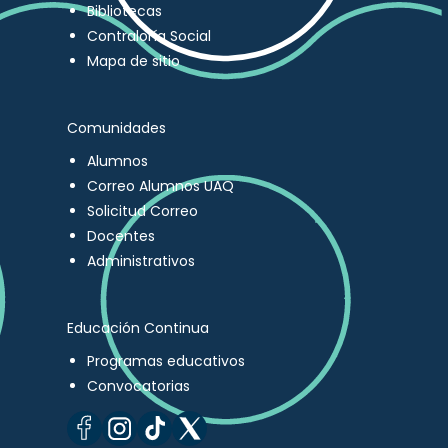
Bibliotecas
Contraloría Social
Mapa de sitio
Comunidades
Alumnos
Correo Alumnos UAQ
Solicitud Correo
Docentes
Administrativos
Educación Continua
Programas educativos
Convocatorias