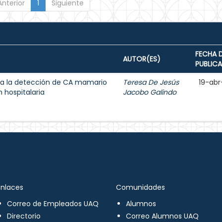
Anterior
1
Siguiente
FECHA 
AUTOR(ES)
PUBLIC
a la detección de CA mamario
Teresa De Jesús
19-abr
 hospitalaria
Jacobo Galindo
Enlaces
Comunidades
Correo de Empleados UAQ
Alumnos
Directorio
Correo Alumnos UAQ