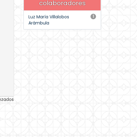
colaboradores
Luz María Villalobos
1
Arámbula
anzados