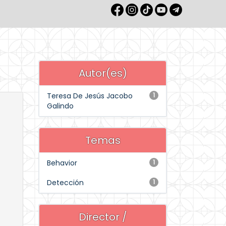
Autor(es)
Teresa De Jesús Jacobo
1
Galindo
Temas
Behavior
1
Detección
1
Director /