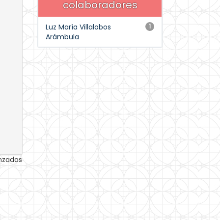
colaboradores
Luz María Villalobos
1
Arámbula
anzados