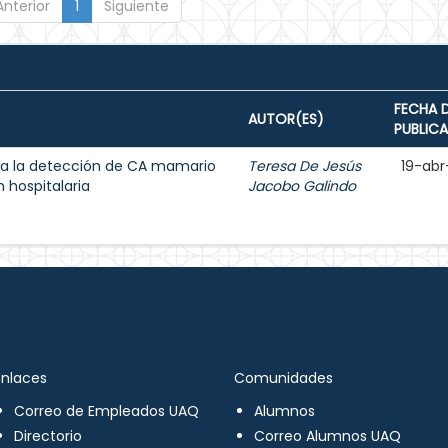
Anterior
1
Siguiente
FECHA 
AUTOR(ES)
PUBLIC
a la detección de CA mamario
Teresa De Jesús
19-abr
 hospitalaria
Jacobo Galindo
Enlaces
Comunidades
Correo de Empleados UAQ
Alumnos
Directorio
Correo Alumnos UAQ