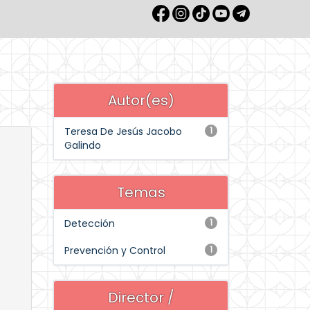
Autor(es)
Teresa De Jesús Jacobo
1
Galindo
Temas
Detección
1
Prevención y Control
1
Director /