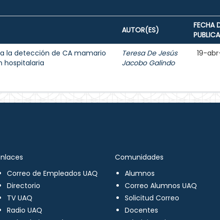
FECHA 
AUTOR(ES)
PUBLIC
a la detección de CA mamario
Teresa De Jesús
19-abr
 hospitalaria
Jacobo Galindo
Enlaces
Comunidades
Correo de Empleados UAQ
Alumnos
Directorio
Correo Alumnos UAQ
TV UAQ
Solicitud Correo
Radio UAQ
Docentes