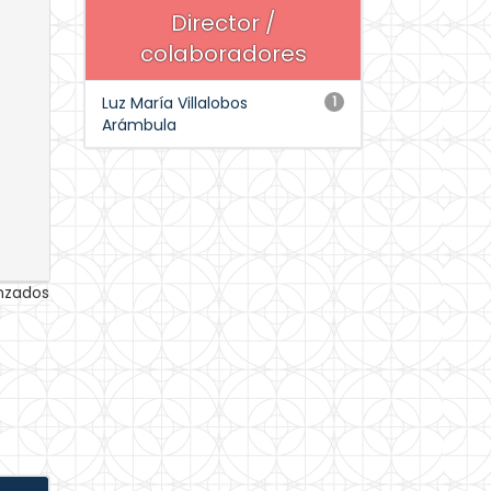
Director /
colaboradores
Luz María Villalobos
1
Arámbula
anzados