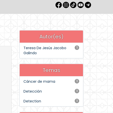
Autor(es)
Teresa De Jesús Jacobo
1
Galindo
Temas
Cáncer de mama
1
Detección
1
Detection
1