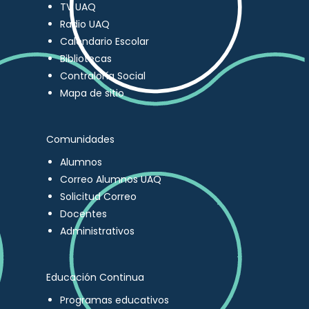
TV UAQ
Radio UAQ
Calendario Escolar
Bibliotecas
Contraloría Social
Mapa de sitio
Comunidades
Alumnos
Correo Alumnos UAQ
Solicitud Correo
Docentes
Administrativos
Educación Continua
Programas educativos