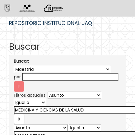
Skip
REPOSITORIO INSTITUCIONAL UAQ
navigation
Buscar
Buscar:
por
Filtros actuales: