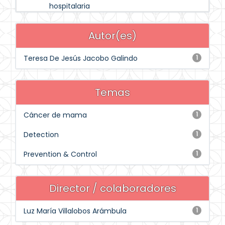
hospitalaria
Autor(es)
Teresa De Jesús Jacobo Galindo
1
Temas
Cáncer de mama
1
Detection
1
Prevention & Control
1
Director / colaboradores
Luz María Villalobos Arámbula
1