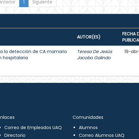
Anterior
1
Siguiente
FECHA 
AUTOR(ES)
PUBLIC
a la detección de CA mamario
Teresa De Jesús
19-abr
 hospitalaria
Jacobo Galindo
Enlaces
Comunidades
Correo de Empleados UAQ
Alumnos
Directorio
Correo Alumnos UAQ