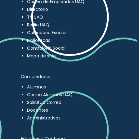
Correo de Empleados UAQ
Directorio
TV UAQ
Radio UAQ
Calendario Escolar
Bibliotecas
Contraloría Social
Mapa de sitio
Comunidades
Alumnos
Correo Alumnos UAQ
Solicitud Correo
Docentes
Administrativos
Educación Continua