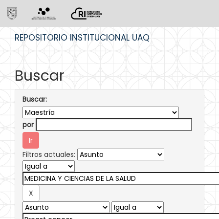
Skip
REPOSITORIO INSTITUCIONAL UAQ
navigation
Buscar
Buscar:
por
Filtros actuales: