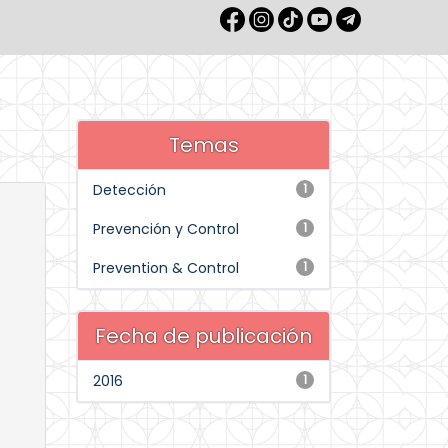
Temas
Detección
1
Prevención y Control
1
Prevention & Control
1
Fecha de publicación
2016
1