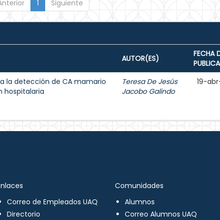
Anterior
1
Siguiente
FECHA 
AUTOR(ES)
PUBLIC
a la detección de CA mamario
Teresa De Jesús
19-abr
 hospitalaria
Jacobo Galindo
Enlaces
Comunidades
Correo de Empleados UAQ
Alumnos
Directorio
Correo Alumnos UAQ