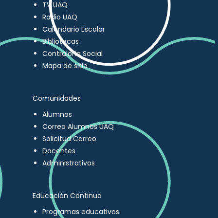
TV UAQ
Radio UAQ
Calendario Escolar
Bibliotecas
Contraloría Social
Mapa de sitio
Comunidades
Alumnos
Correo Alumnos UAQ
Solicitud Correo
Docentes
Administrativos
Educación Continua
Programas educativos