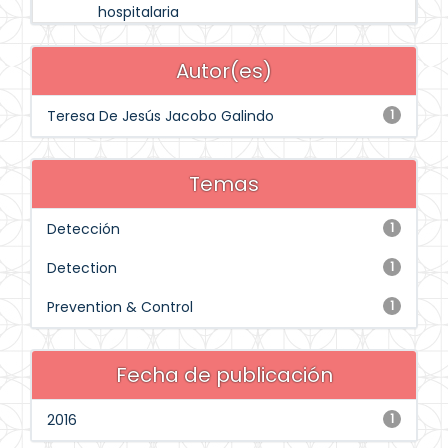
hospitalaria
Autor(es)
Teresa De Jesús Jacobo Galindo
1
Temas
Detección
1
Detection
1
Prevention & Control
1
Fecha de publicación
2016
1