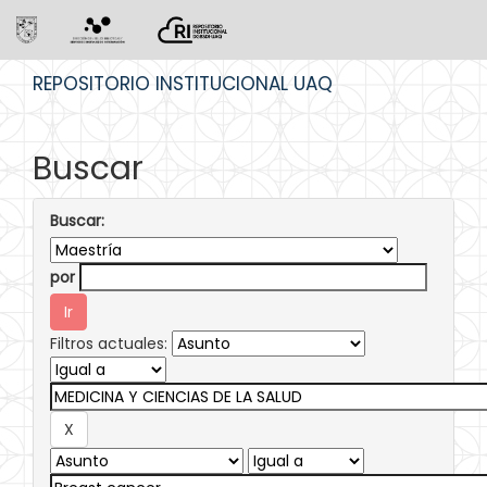
Skip
REPOSITORIO INSTITUCIONAL UAQ
navigation
Buscar
Buscar:
por
Filtros actuales: