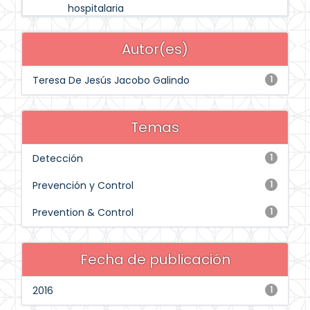
hospitalaria
Autor(es)
Teresa De Jesús Jacobo Galindo
1
Temas
Detección
1
Prevención y Control
1
Prevention & Control
1
Fecha de publicación
2016
1