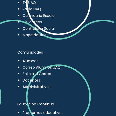
TV UAQ
Radio UAQ
Calendario Escolar
Bibliotecas
Contraloría Social
Mapa de sitio
Comunidades
Alumnos
Correo Alumnos UAQ
Solicitud Correo
Docentes
Administrativos
Educación Continua
Programas educativos