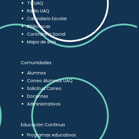
TV UAQ
Radio UAQ
Calendario Escolar
Bibliotecas
Contraloría Social
Mapa de sitio
Comunidades
Alumnos
Correo Alumnos UAQ
Solicitud Correo
Docentes
Administrativos
Educación Continua
Programas educativos