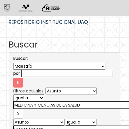
Skip
REPOSITORIO INSTITUCIONAL UAQ
navigation
Buscar
Buscar:
por
Filtros actuales: