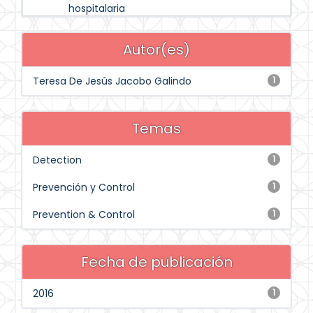
hospitalaria
Autor(es)
Teresa De Jesús Jacobo Galindo
1
Temas
Detection
1
Prevención y Control
1
Prevention & Control
1
Fecha de publicación
2016
1