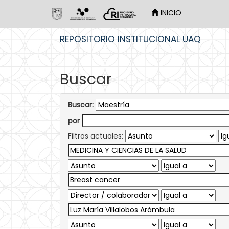
INICIO
Skip
REPOSITORIO INSTITUCIONAL UAQ
navigation
Buscar
Buscar:
por
Filtros actuales: