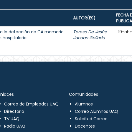
FECHA 
AUTOR(ES)
PUBLIC
a la detección de CA mamario
Teresa De Jesús
19-abr
 hospitalaria
Jacobo Galindo
Enlaces
Comunidades
Correo de Empleados UAQ
Alumnos
Directorio
Correo Alumnos UAQ
TV UAQ
Solicitud Correo
Radio UAQ
Docentes