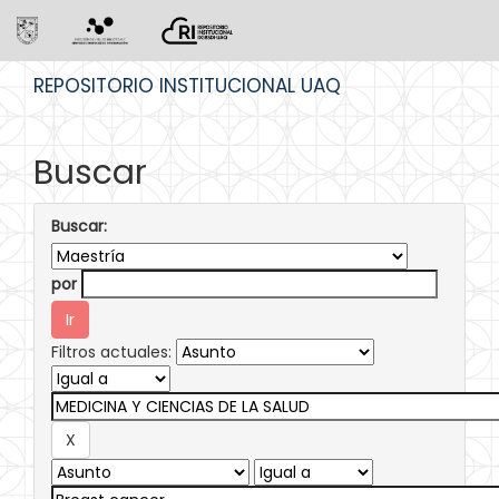
Skip
REPOSITORIO INSTITUCIONAL UAQ
navigation
Buscar
Buscar:
por
Filtros actuales: