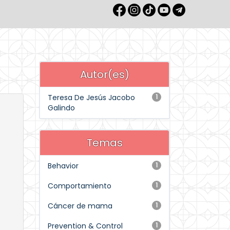
Autor(es)
Teresa De Jesús Jacobo
1
Galindo
Temas
Behavior
1
Comportamiento
1
Cáncer de mama
1
Prevention & Control
1