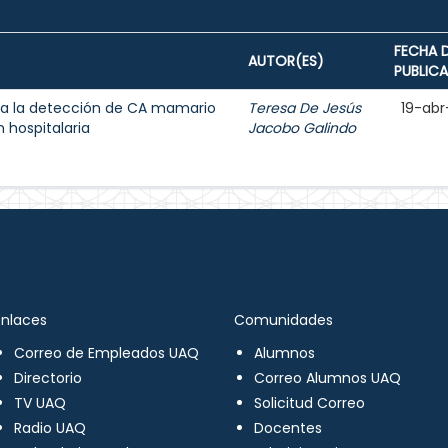
FECHA 
AUTOR(ES)
PUBLIC
a la detección de CA mamario
Teresa De Jesús
19-abr
 hospitalaria
Jacobo Galindo
Enlaces
Comunidades
Correo de Empleados UAQ
Alumnos
Directorio
Correo Alumnos UAQ
TV UAQ
Solicitud Correo
Radio UAQ
Docentes