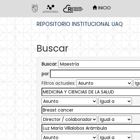
INICIO
Skip
REPOSITORIO INSTITUCIONAL UAQ
navigation
Buscar
Buscar:
por
Filtros actuales: