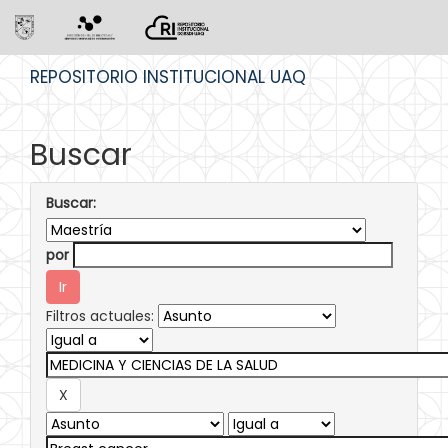
Skip
REPOSITORIO INSTITUCIONAL UAQ
navigation
Buscar
Buscar:
por
Filtros actuales: