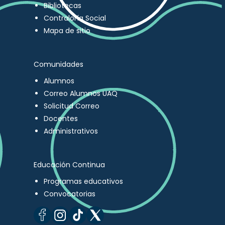
Bibliotecas
Contraloría Social
Mapa de sitio
Comunidades
Alumnos
Correo Alumnos UAQ
Solicitud Correo
Docentes
Administrativos
Educación Continua
Programas educativos
Convocatorias