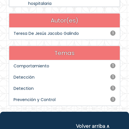
hospitalaria
Autor(es)
Teresa De Jesús Jacobo Galindo
1
Temas
Comportamiento
1
Detección
1
Detection
1
Prevención y Control
1
Volver arriba ∧