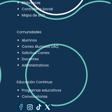
Bibliotecas
Contraloría Social
Mapa de sitio
Comunidades
Alumnos
Correo Alumnos UAQ
Solicitud Correo
Docentes
Administrativos
Educación Continua
Programas educativos
Convocatorias