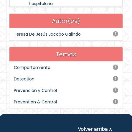
hospitalaria
Autor(es)
Teresa De Jesús Jacobo Galindo
1
Temas
Comportamiento
1
Detection
1
Prevención y Control
1
Prevention & Control
1
Volver arriba ∧