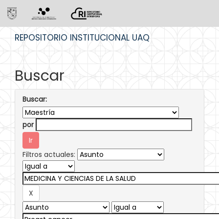
Skip
REPOSITORIO INSTITUCIONAL UAQ
navigation
Buscar
Buscar:
por
Filtros actuales: