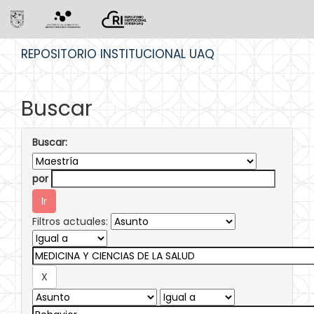
Skip
REPOSITORIO INSTITUCIONAL UAQ
navigation
Buscar
Buscar:
por
Filtros actuales: