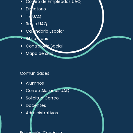
Correo de Empleados UAQ
Directorio
TV UAQ
Radio UAQ
Calendario Escolar
Bibliotecas
Contraloría Social
Mapa de sitio
Comunidades
Alumnos
Correo Alumnos UAQ
Solicitud Correo
Docentes
Administrativos
Educación Continua