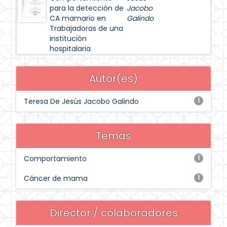
para la detección de
Jacobo
CA mamario en
Galindo
Trabajadoras de una
institución
hospitalaria
Autor(es)
Teresa De Jesús Jacobo Galindo
1
Temas
Comportamiento
1
Cáncer de mama
1
Director / colaboradores