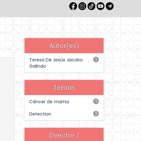
Autor(es)
Teresa De Jesús Jacobo
1
Galindo
Temas
Cáncer de mama
1
Detection
1
Director /