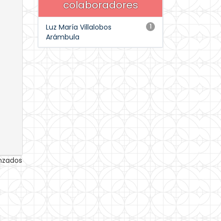
colaboradores
Luz María Villalobos
1
Arámbula
anzados