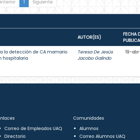
Anterior
1
Siguiente
FECHA 
AUTOR(ES)
PUBLIC
a la detección de CA mamario
Teresa De Jesús
19-abr
 hospitalaria
Jacobo Galindo
Enlaces
Comunidades
Correo de Empleados UAQ
Alumnos
Directorio
Correo Alumnos UAQ