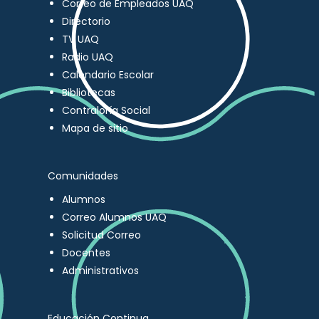
Correo de Empleados UAQ
Directorio
TV UAQ
Radio UAQ
Calendario Escolar
Bibliotecas
Contraloría Social
Mapa de sitio
Comunidades
Alumnos
Correo Alumnos UAQ
Solicitud Correo
Docentes
Administrativos
Educación Continua