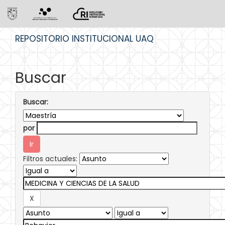
Skip
REPOSITORIO INSTITUCIONAL UAQ
navigation
Buscar
Buscar:
por
Filtros actuales: