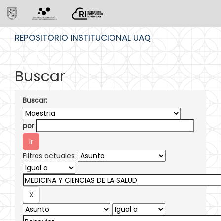
Skip
REPOSITORIO INSTITUCIONAL UAQ
navigation
Buscar
Buscar:
por
Filtros actuales: