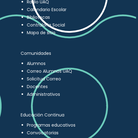
Radio UAQ
Calendario Escolar
Bibliotecas
Contraloría Social
Mapa de sitio
Comunidades
Alumnos
Correo Alumnos UAQ
Solicitud Correo
Docentes
Administrativos
Educación Continua
Programas educativos
Convocatorias