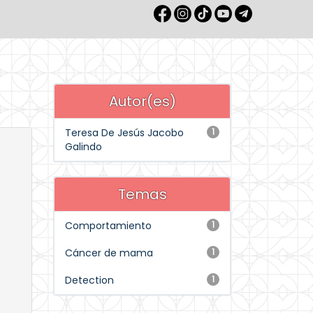
Autor(es)
Teresa De Jesús Jacobo
1
Galindo
Temas
Comportamiento
1
Cáncer de mama
1
Detection
1