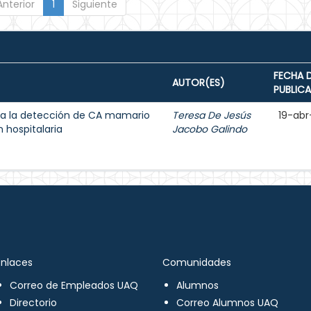
Anterior
1
Siguiente
FECHA 
AUTOR(ES)
PUBLIC
a la detección de CA mamario
Teresa De Jesús
19-abr
 hospitalaria
Jacobo Galindo
Enlaces
Comunidades
Correo de Empleados UAQ
Alumnos
Directorio
Correo Alumnos UAQ