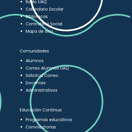
Radio UAQ
Calendario Escolar
Bibliotecas
Contraloría Social
Mapa de sitio
Comunidades
Alumnos
Correo Alumnos UAQ
Solicitud Correo
Docentes
Administrativos
Educación Continua
Programas educativos
Convocatorias