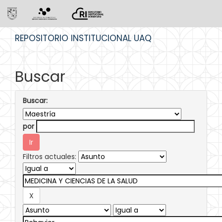
Skip
REPOSITORIO INSTITUCIONAL UAQ
navigation
Buscar
Buscar:
por
Filtros actuales: