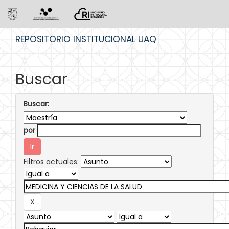
Skip
REPOSITORIO INSTITUCIONAL UAQ
navigation
Buscar
Buscar:
por
Filtros actuales: