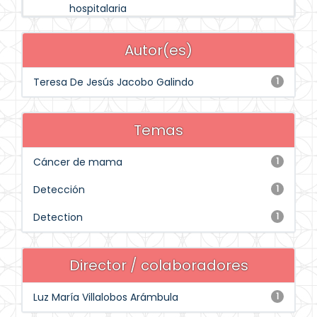
hospitalaria
Autor(es)
Teresa De Jesús Jacobo Galindo
1
Temas
Cáncer de mama
1
Detección
1
Detection
1
Director / colaboradores
Luz María Villalobos Arámbula
1