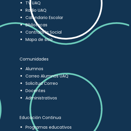
TV UAQ
Radio UAQ
Calendario Escolar
Bibliotecas
Contraloría Social
Mapa de sitio
Comunidades
Alumnos
Correo Alumnos UAQ
Solicitud Correo
Docentes
Administrativos
Educación Continua
Programas educativos