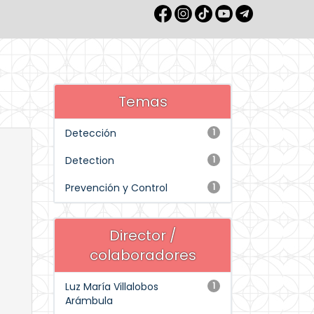
Temas
Detección
1
Detection
1
Prevención y Control
1
Director /
colaboradores
Luz María Villalobos
1
Arámbula