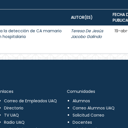
FECHA 
AUTOR(ES)
PUBLIC
a la detección de CA mamario
Teresa De Jesús
19-abr
 hospitalaria
Jacobo Galindo
Enlaces
Comunidades
Correo de Empleados UAQ
Alumnos
Directorio
Correo Alumnos UAQ
TV UAQ
Solicitud Correo
Radio UAQ
Docentes