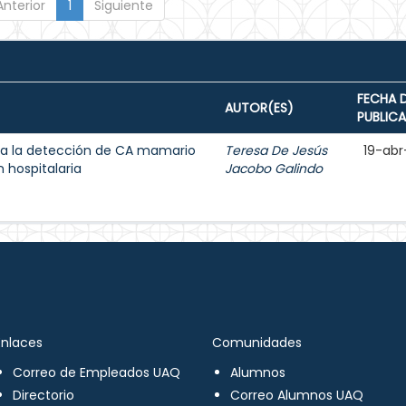
Anterior
1
Siguiente
FECHA 
AUTOR(ES)
PUBLIC
a la detección de CA mamario
Teresa De Jesús
19-abr
 hospitalaria
Jacobo Galindo
Enlaces
Comunidades
Correo de Empleados UAQ
Alumnos
Directorio
Correo Alumnos UAQ