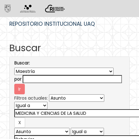
Skip
REPOSITORIO INSTITUCIONAL UAQ
navigation
Buscar
Buscar:
por
Filtros actuales: