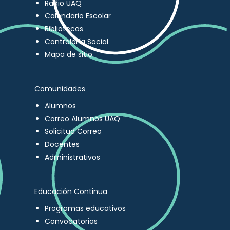
Radio UAQ
Calendario Escolar
Bibliotecas
Contraloría Social
Mapa de sitio
Comunidades
Alumnos
Correo Alumnos UAQ
Solicitud Correo
Docentes
Administrativos
Educación Continua
Programas educativos
Convocatorias