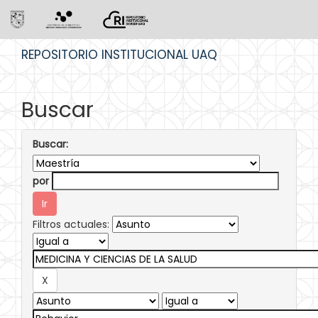
Skip
REPOSITORIO INSTITUCIONAL UAQ
navigation
Buscar
Buscar:
por
Filtros actuales: