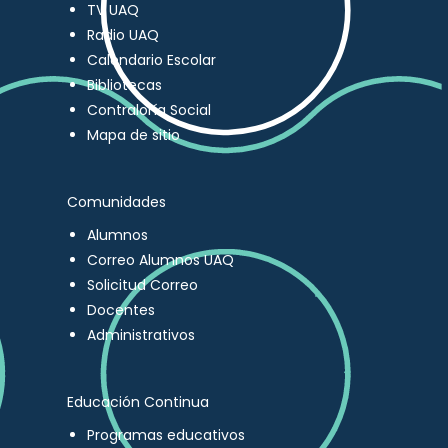
TV UAQ
Radio UAQ
Calendario Escolar
Bibliotecas
Contraloría Social
Mapa de sitio
Comunidades
Alumnos
Correo Alumnos UAQ
Solicitud Correo
Docentes
Administrativos
Educación Continua
Programas educativos