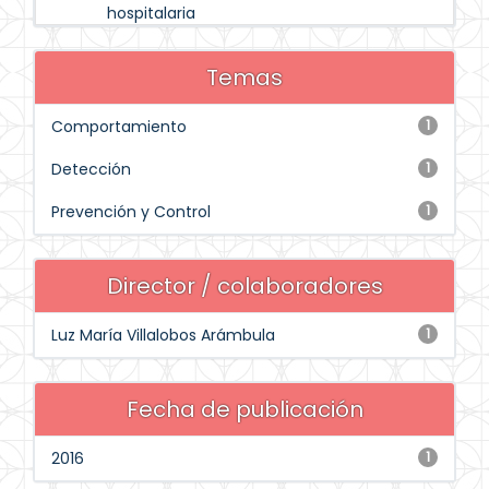
hospitalaria
Temas
Comportamiento
1
Detección
1
Prevención y Control
1
Director / colaboradores
Luz María Villalobos Arámbula
1
Fecha de publicación
2016
1