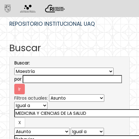
Skip
REPOSITORIO INSTITUCIONAL UAQ
navigation
Buscar
Buscar:
por
Filtros actuales: