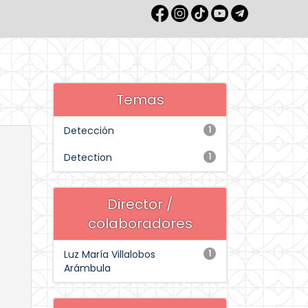
Temas
Detección
1
Detection
1
Director /
colaboradores
Luz María Villalobos
1
Arámbula