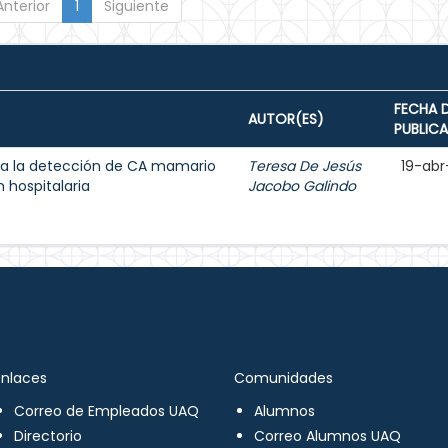
Anterior
1
Siguiente
FECHA 
AUTOR(ES)
PUBLIC
a la detección de CA mamario
Teresa De Jesús
19-abr
 hospitalaria
Jacobo Galindo
Enlaces
Comunidades
Correo de Empleados UAQ
Alumnos
Directorio
Correo Alumnos UAQ