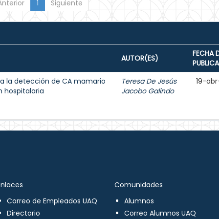
Anterior
1
Siguiente
FECHA 
AUTOR(ES)
PUBLIC
a la detección de CA mamario
Teresa De Jesús
19-abr
 hospitalaria
Jacobo Galindo
Enlaces
Comunidades
Correo de Empleados UAQ
Alumnos
Directorio
Correo Alumnos UAQ