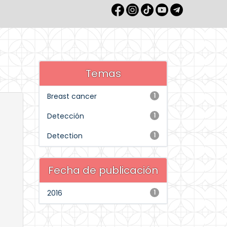
Temas
Breast cancer
1
Detección
1
Detection
1
Fecha de publicación
2016
1