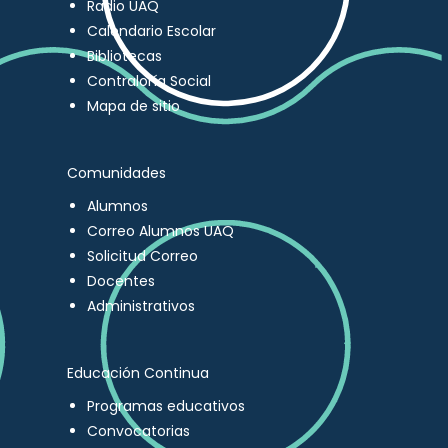
Radio UAQ
Calendario Escolar
Bibliotecas
Contraloría Social
Mapa de sitio
Comunidades
Alumnos
Correo Alumnos UAQ
Solicitud Correo
Docentes
Administrativos
Educación Continua
Programas educativos
Convocatorias