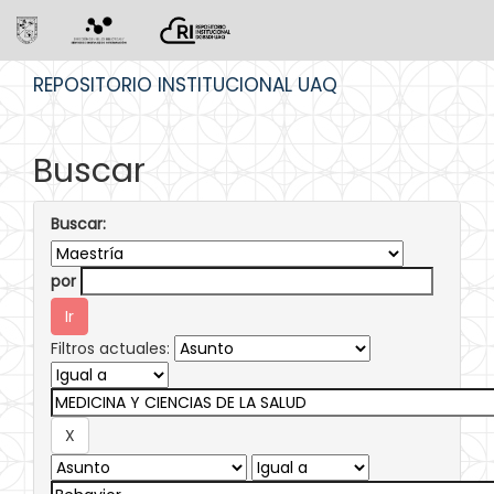
Skip
REPOSITORIO INSTITUCIONAL UAQ
navigation
Buscar
Buscar:
por
Filtros actuales: