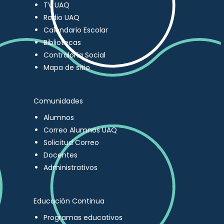
TV UAQ
Radio UAQ
Calendario Escolar
Bibliotecas
Contraloría Social
Mapa de sitio
Comunidades
Alumnos
Correo Alumnos UAQ
Solicitud Correo
Docentes
Administrativos
Educación Continua
Programas educativos