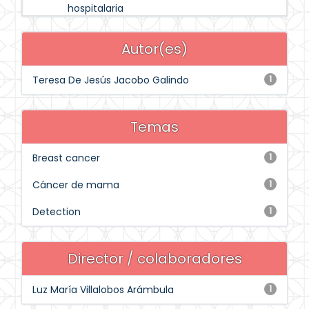
hospitalaria
Autor(es)
Teresa De Jesús Jacobo Galindo
1
Temas
Breast cancer
1
Cáncer de mama
1
Detection
1
Director / colaboradores
Luz María Villalobos Arámbula
1