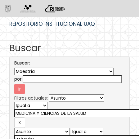
Skip
REPOSITORIO INSTITUCIONAL UAQ
navigation
Buscar
Buscar:
por
Filtros actuales: