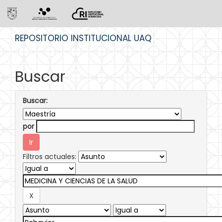
Skip
REPOSITORIO INSTITUCIONAL UAQ
navigation
Buscar
Buscar:
por
Filtros actuales: