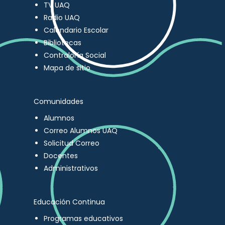
TV UAQ
Radio UAQ
Calendario Escolar
Bibliotecas
Contraloría Social
Mapa de sitio
Comunidades
Alumnos
Correo Alumnos UAQ
Solicitud Correo
Docentes
Administrativos
Educación Continua
Programas educativos