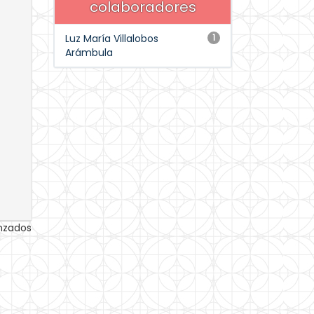
colaboradores
Luz María Villalobos
1
Arámbula
anzados