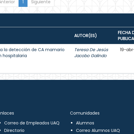
Anterior
1
Siguiente
FECHA 
AUTOR(ES)
PUBLIC
a la detección de CA mamario
Teresa De Jesús
19-abr
 hospitalaria
Jacobo Galindo
Enlaces
Comunidades
Correo de Empleados UAQ
Alumnos
Directorio
Correo Alumnos UAQ