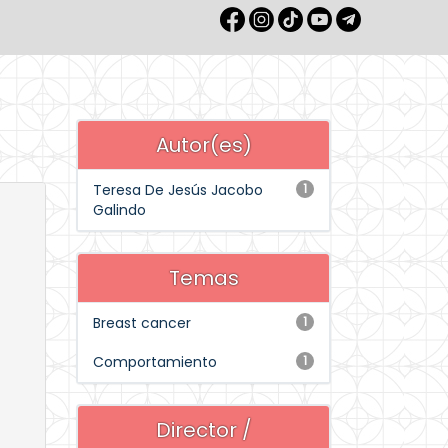
Autor(es)
Teresa De Jesús Jacobo
1
Galindo
Temas
Breast cancer
1
Comportamiento
1
Director /