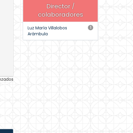
Director /
colaboradores
Luz María Villalobos
1
Arámbula
anzados