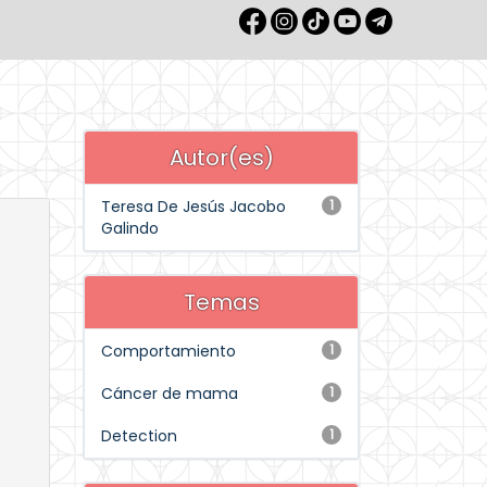
Autor(es)
Teresa De Jesús Jacobo
1
Galindo
Temas
Comportamiento
1
Cáncer de mama
1
Detection
1