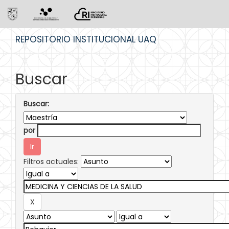
Skip
REPOSITORIO INSTITUCIONAL UAQ
navigation
Buscar
Buscar:
por
Filtros actuales: