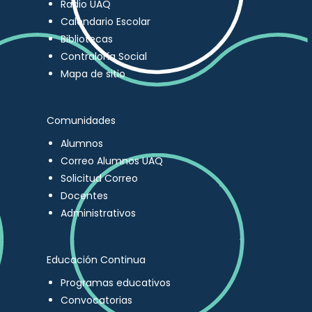
Radio UAQ
Calendario Escolar
Bibliotecas
Contraloría Social
Mapa de sitio
Comunidades
Alumnos
Correo Alumnos UAQ
Solicitud Correo
Docentes
Administrativos
Educación Continua
Programas educativos
Convocatorias