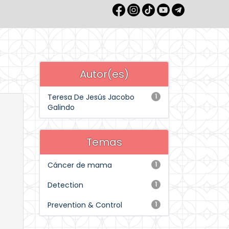
Autor(es)
Teresa De Jesús Jacobo
1
Galindo
Temas
Cáncer de mama
1
Detection
1
Prevention & Control
1