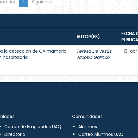
Anterior
1
Siguiente
FECHA 
AUTOR(ES)
PUBLIC
a la detección de CA mamario
Teresa De Jesús
19-abr
 hospitalaria
Jacobo Galindo
Enlaces
Comunidades
Correo de Empleados UAQ
Alumnos
Directorio
Correo Alumnos UAQ