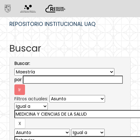
Skip
REPOSITORIO INSTITUCIONAL UAQ
navigation
Buscar
Buscar:
por
Filtros actuales: