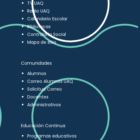
TV UAQ
Radio UAQ
Calendario Escolar
Bibliotecas
Contraloría Social
Mapa de sitio
Comunidades
Alumnos
Correo Alumnos UAQ
Solicitud Correo
Docentes
Administrativos
Educación Continua
Programas educativos