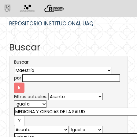
Skip
REPOSITORIO INSTITUCIONAL UAQ
navigation
Buscar
Buscar:
por
Filtros actuales: