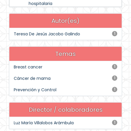
hospitalaria
Autor(es)
Teresa De Jesús Jacobo Galindo
1
Temas
Breast cancer
1
Cáncer de mama
1
Prevención y Control
1
Director / colaboradores
Luz María Villalobos Arámbula
1