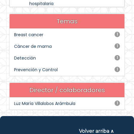
hospitalaria
Temas
Breast cancer
1
Cáncer de mama
1
Detección
1
Prevención y Control
1
Director / colaboradores
Luz María Villalobos Arámbula
1
Volver arriba ∧