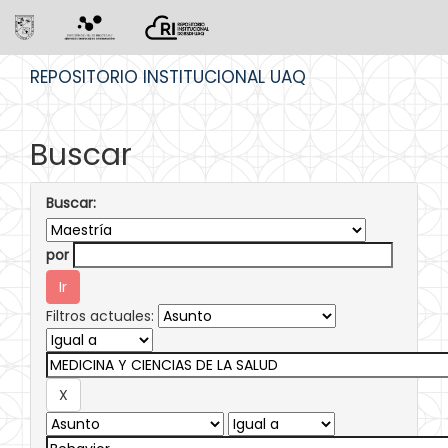
Skip
REPOSITORIO INSTITUCIONAL UAQ
navigation
Buscar
Buscar:
por
Filtros actuales: