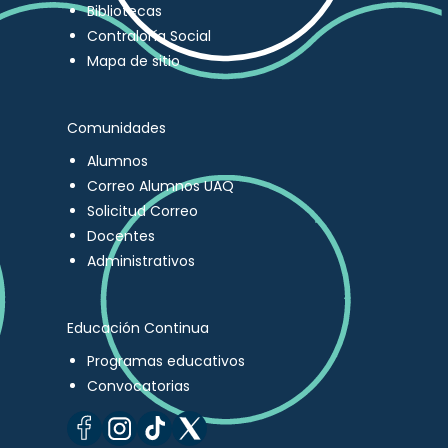
Bibliotecas
Contraloría Social
Mapa de sitio
Comunidades
Alumnos
Correo Alumnos UAQ
Solicitud Correo
Docentes
Administrativos
Educación Continua
Programas educativos
Convocatorias