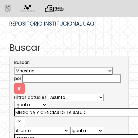
Skip
REPOSITORIO INSTITUCIONAL UAQ
navigation
Buscar
Buscar:
por
Filtros actuales: