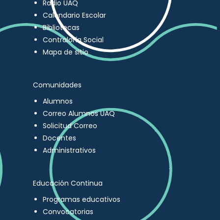
Radio UAQ
Calendario Escolar
Bibliotecas
Contraloría Social
Mapa de sitio
Comunidades
Alumnos
Correo Alumnos UAQ
Solicitud Correo
Docentes
Administrativos
Educación Continua
Programas educativos
Convocatorias