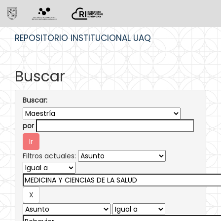
Skip
REPOSITORIO INSTITUCIONAL UAQ
navigation
Buscar
Buscar:
por
Filtros actuales: