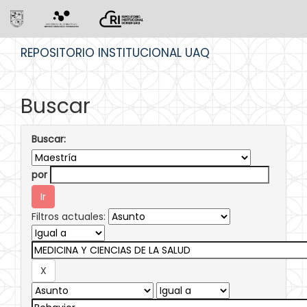
Skip
REPOSITORIO INSTITUCIONAL UAQ
navigation
Buscar
Buscar:
por
Filtros actuales: