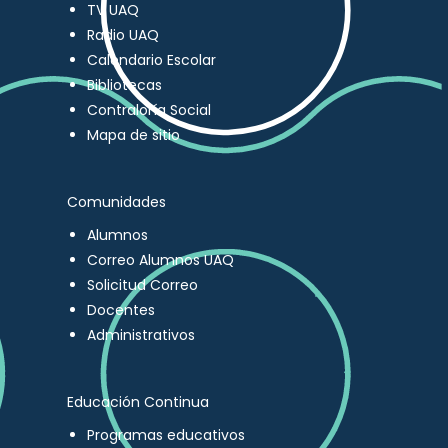
TV UAQ
Radio UAQ
Calendario Escolar
Bibliotecas
Contraloría Social
Mapa de sitio
Comunidades
Alumnos
Correo Alumnos UAQ
Solicitud Correo
Docentes
Administrativos
Educación Continua
Programas educativos