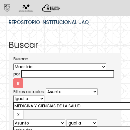
Skip
REPOSITORIO INSTITUCIONAL UAQ
navigation
Buscar
Buscar:
por
Filtros actuales: