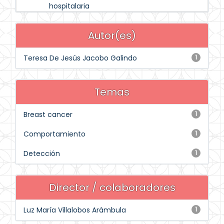
hospitalaria
Autor(es)
Teresa De Jesús Jacobo Galindo
1
Temas
Breast cancer
1
Comportamiento
1
Detección
1
Director / colaboradores
Luz María Villalobos Arámbula
1